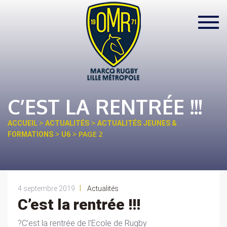
Toggl
navig
C’EST LA RENTRÉE !!!
>
>
ACCUEIL
ACTUALITÉS
ACTUALITÉS JEUNES &
>
> PAGE 2
FORMATIONS
U6
|
4 septembre 2019
Actualités
C’est la rentrée !!!
?C’est la rentrée de l’Ecole de Rugby