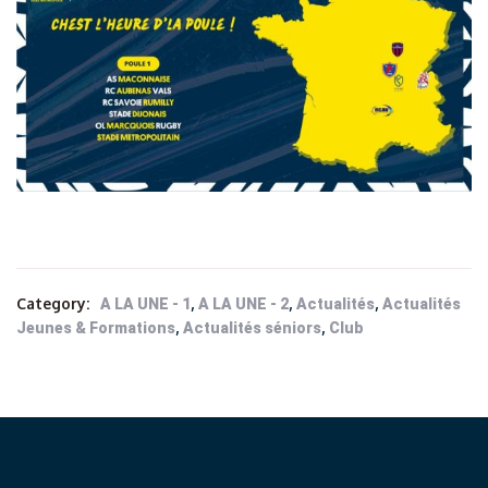
Category:
,
,
,
A LA UNE - 1
A LA UNE - 2
Actualités
Actualités
,
,
Jeunes & Formations
Actualités séniors
Club