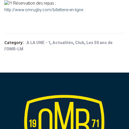
Réservation des repas :
http://www.omrugby.com/billetterie-en-ligne
Category:
,
,
,
A LA UNE - 1
Actualités
Club
Les 50 ans de
l'OMR-LM