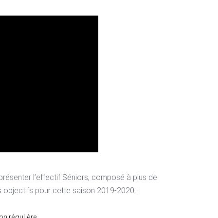
présenter l’effectif Séniors, composé à plus de
 objectifs pour cette saison 2019-2020 :
son régulière