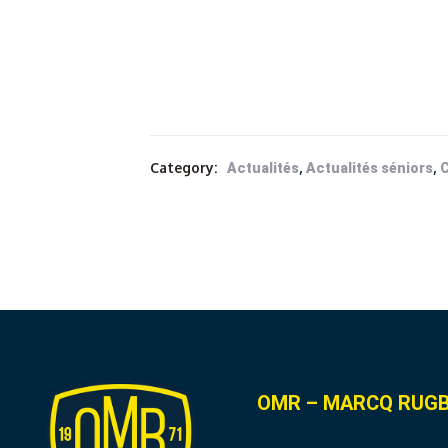
Category:
,
,
Actualités
Actualités séniors
C
OMR – MARCQ RUGB