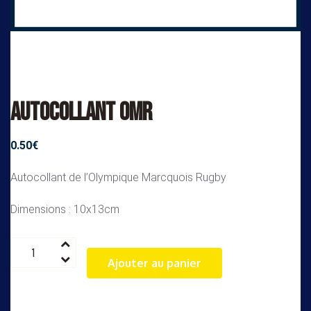
Autocollant OMR
0.50
€
Autocollant de l’Olympique Marcquois Rugby
Dimensions : 10x13cm
quantité
de
Ajouter au panier
Autocollant
OMR