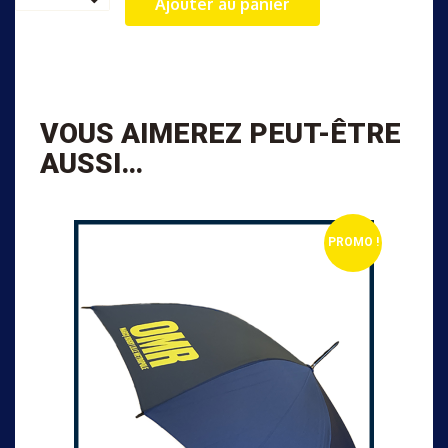
Ajouter au panier
Bonnet
OMR
VOUS AIMEREZ PEUT-ÊTRE
AUSSI…
PROMO !