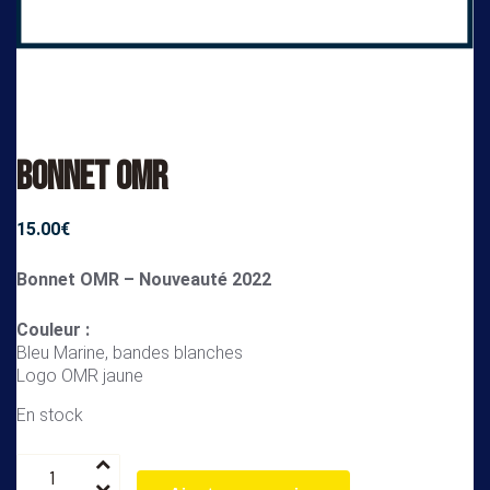
Bonnet OMR
15.00
€
Bonnet OMR – Nouveauté 2022
Couleur :
Bleu Marine, bandes blanches
Logo OMR jaune
En stock
quantité
de