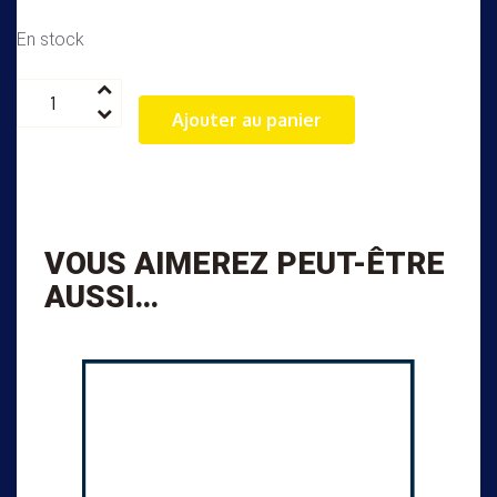
En stock
quantité
de
Ajouter au panier
Echarpe
Jaune
VOUS AIMEREZ PEUT-ÊTRE
AUSSI…