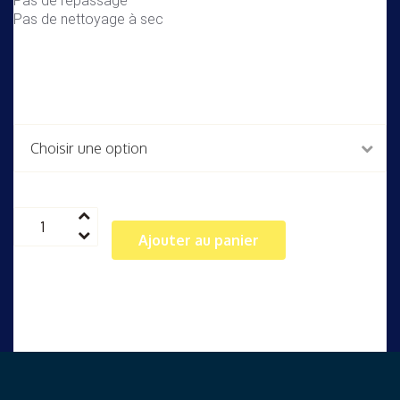
Pas de repassage
Pas de nettoyage à sec
Taille
quantité
de
Ajouter au panier
Sweat
Enfant