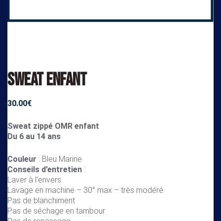
Sweat Enfant
30.00
€
Sweat zippé OMR enfant
Du 6 au 14 ans
Couleur
: Bleu Marine
Conseils d’entretien
:
Laver à l’envers.
Lavage en machine – 30° max – très modéré
Pas de blanchiment
Pas de séchage en tambour