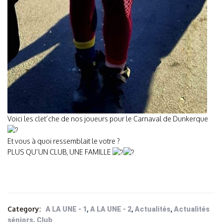
Voici les clet’che de nos joueurs pour le Carnaval de Dunkerque
Et vous à quoi ressemblait le votre ?
PLUS QU’UN CLUB, UNE FAMILLE
Category:
,
,
,
A LA UNE - 1
A LA UNE - 2
Actualités
Actualités
,
séniors
Club