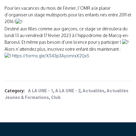
Pour les vacances du mois de Février, l’OMR a le plaisir
d’organiser un stage multisports pour les enfants nés entre 2011 et
2016 !
Destiné aux filles comme aux garçons, ce stage se déroulera du
lundi 13 au vendredi 17 février 2023 à l’hippodrome de Marcq-en-
Baroeul. Et même pas besoin d’une licence pour y participer !
Alors n’attendez plus, inscrivez votre enfant dès maintenant :
https://forms.gle/XS43p3AyomrxX2Qx5
Category:
,
,
,
A LA UNE - 1
A LA UNE - 2
Actualités
Actualités
,
Jeunes & Formations
Club