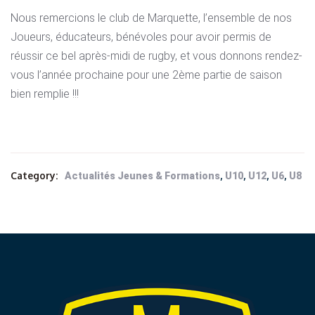
Nous remercions le club de Marquette, l’ensemble de nos
Joueurs, éducateurs, bénévoles pour avoir permis de
réussir ce bel après-midi de rugby, et vous donnons rendez-
vous l’année prochaine pour une 2ème partie de saison
bien remplie !!!
Category:
,
,
,
,
Actualités Jeunes & Formations
U10
U12
U6
U8