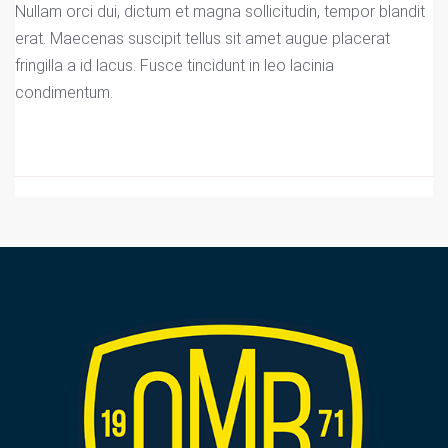
Nullam orci dui, dictum et magna sollicitudin, tempor blandit
erat. Maecenas suscipit tellus sit amet augue placerat
fringilla a id lacus. Fusce tincidunt in leo lacinia
condimentum.