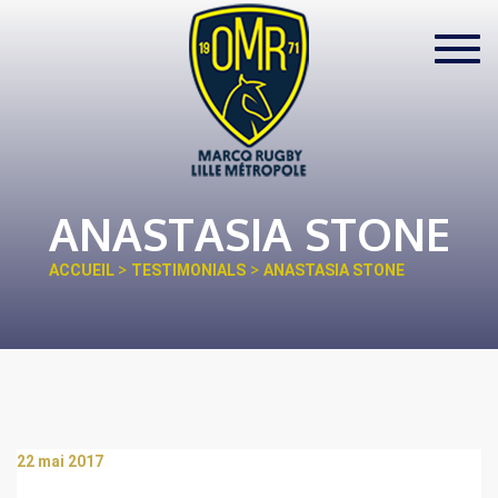
Toggl
navig
ANASTASIA STONE
>
>
ACCUEIL
TESTIMONIALS
ANASTASIA STONE
22 mai 2017