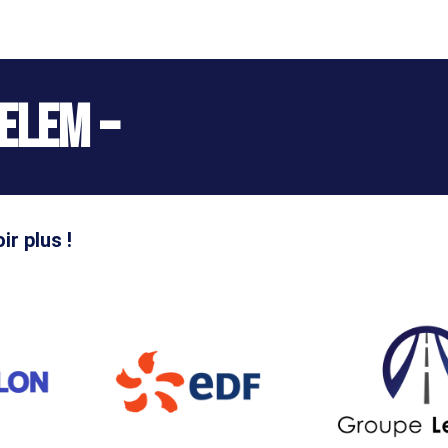
elem –
ir plus !