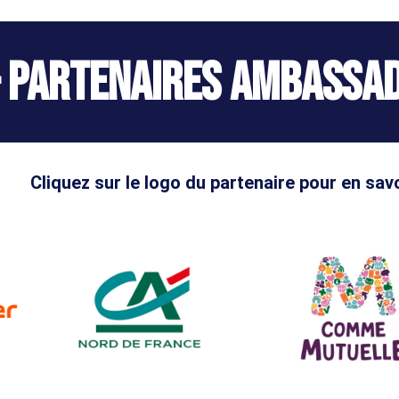
– Partenaires Ambassad
Cliquez sur le logo du partenaire pour en savo