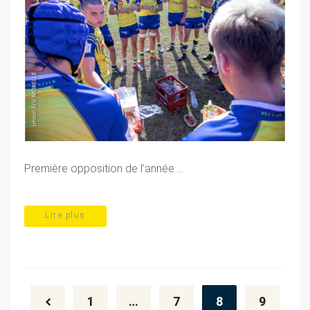
Première opposition de l’année ...
Lire plus
Posts
navigation
1
…
7
8
9