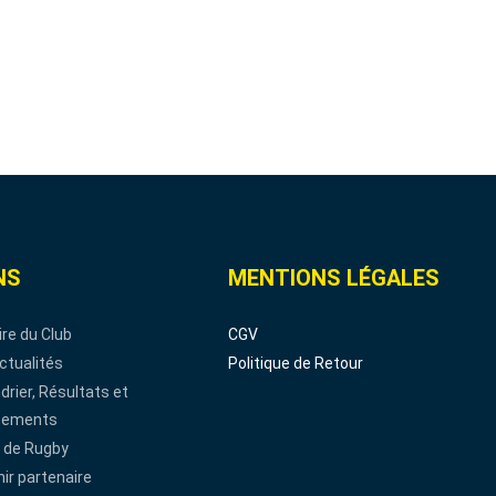
NS
MENTIONS LÉGALES
ire du Club
CGV
ctualités
Politique de Retour
drier, Résultats et
sements
 de Rugby
ir partenaire