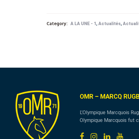
Category:
,
,
A LA UNE - 1
Actualités
Actuali
OMR – MARCQ RUGB
L’Olympique Marcquois Rug
Olympique Marcquois fut c