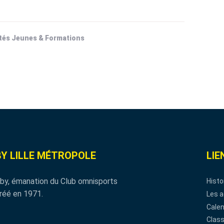
tés Jeunes & Formations
Y LILLE MÉTROPOLE
LIE
by, émanation du Club omnisports
Histo
réé en 1971.
Les a
Calen
Clas