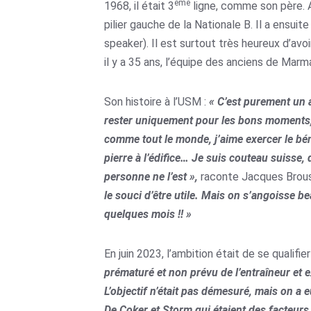
ème
1968, il était 3
ligne, comme son père. A
pilier gauche de la Nationale B. Il a ensuit
speaker). Il est surtout très heureux d’av
il y a 35 ans, l’équipe des anciens de Marm
Son histoire à l’USM :
« C’est purement un a
rester uniquement pour les bons moments, je
comme tout le monde, j’aime exercer le bén
pierre à l’édifice… Je suis couteau suisse,
personne ne l’est »,
raconte Jacques Brouss
le souci d’être utile. Mais on s’angoisse b
quelques mois !! »
En juin 2023, l’ambition était de se qualifi
prématuré et non prévu de l’entraîneur et 
L’objectif n’était pas démesuré, mais on a 
De Coker et Storm qui étaient des facteurs 