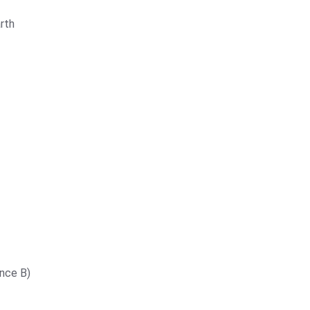
rth
ance B)