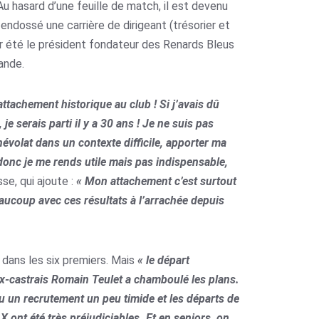
u hasard d’une feuille de match, il est devenu
e endossé une carrière de dirigeant (trésorier et
oir été le président fondateur des Renards Bleus
ande.
ttachement historique au club ! Si j’avais dû
 serais parti il y a 30 ans ! Je ne suis pas
évolat dans un contexte difficile, apporter ma
 donc je me rends utile mais pas indispensable,
e, qui ajoute :
« Mon attachement c’est surtout
eaucoup avec ces résultats à l’arrachée depuis
er dans les six premiers. Mais
« le départ
ex-castrais Romain Teulet a chamboulé les plans.
eu un recrutement un peu timide et les départs de
X ont été très préjudiciables. Et en seniors, on