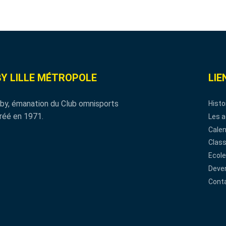
Y LILLE MÉTROPOLE
LIE
by, émanation du Club omnisports
Histo
réé en 1971.
Les a
Calen
Clas
Ecole
Deven
Cont