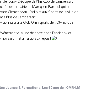
n de rugby. L’équipe de l’Iris club de Lambersart
prochée de la mairie de Marcq-en-Baroeul qui en
vard Clemenceau. L’adjoint aux Sports de la ville de
t à l’Iris de Lambersart.
by qui intégra le Club Omnisports de l’Olympique
événement à la une de notre page Facebook et
urnoi Baronnet ainsi qu’aux repas !
,
tés Jeunes & Formations
Les 50 ans de l'OMR-LM