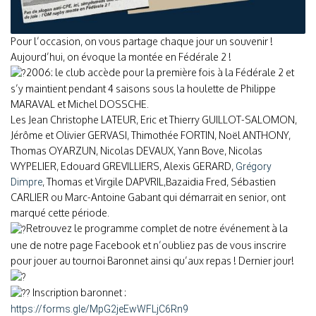
Pour l’occasion, on vous partage chaque jour un souvenir !
Aujourd’hui, on évoque la montée en Fédérale 2 !
2006: le club accède pour la première fois à la Fédérale 2 et
s’y maintient pendant 4 saisons sous la houlette de Philippe
MARAVAL et Michel DOSSCHE.
Les Jean Christophe LATEUR, Eric et Thierry GUILLOT-SALOMON,
Jérôme et Olivier GERVASI, Thimothée FORTIN, Noël ANTHONY,
Thomas OYARZUN, Nicolas DEVAUX, Yann Bove, Nicolas
WYPELIER, Edouard GREVILLIERS, Alexis GERARD,
Grégory
, Thomas et Virgile DAPVRIL,Bazaidia Fred, Sébastien
Dimpre
CARLIER ou Marc-Antoine Gabant qui démarrait en senior, ont
marqué cette période.
Retrouvez le programme complet de notre événement à la
une de notre page Facebook et n’oubliez pas de vous inscrire
pour jouer au tournoi Baronnet ainsi qu’aux repas ! Dernier jour!
Inscription baronnet :
https://forms.gle/MpG2jeEwWFLjC6Rn9