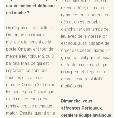
20 dernières minutes, on
dur en mêlée et déficient
relève la tête, on met du
en touche ?
rythme et on s’aperçoit que
dès qu’on est capable
On n’a pas eu nos ballons.
d’enchainer des temps de
On tombe aussi sur le
jeu avec de la vitesse, on
meilleur alignement de la
est nous aussi capable de
poule. On parvient tout de
créer des déséquilibres. Et
même à leur piquer 2 ou 3
ça se conclut par cet essai
ballons. Mais ce qui est
en toute fin de match qui
important, ce sont ces
nous permet d’égaliser et
touches en zone de
de voir le verre plutôt à
marque. On en a 3 et on ne
moitié plein.
les gagne pas. On sait que
c’est un secteur qui est
Dimanche, vous
remis en cause à chaque
affrontez Périgueux,
match. Ensuite, quand on a
dernière équipe invaincue