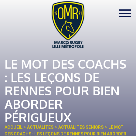
Toggl
navig
LE MOT DES COACHS
: LES LEÇONS DE
RENNES POUR BIEN
ABORDER
PÉRIGUEUX
>
>
>
ACCUEIL
ACTUALITÉS
ACTUALITÉS SÉNIORS
LE MOT
DES COACHS : LES LEÇONS DE RENNES POUR BIEN ABORDER