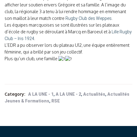
afficher leur soutien envers Grégoire et sa famille. A l’image du
club, la régionale 3 a tenu à lui rendre hommage en emmenant
son maillot à leur match contre
.
Rugby Club des Weppes
Les équipes marcquoises se sont illustrées sur les plateaux
d’école de rugby se déroulant à Marcq en Baroeul et à
Lille Rugby
.
Club – Iris 1924
L’EDR a pu observer lors du plateau U12, une équipe entièrement
féminine, qui a brillé par son jeu collectif.
Plus qu’un club, une famille
Category:
,
,
,
A LA UNE - 1
A LA UNE - 2
Actualités
Actualités
,
Jeunes & Formations
RSE