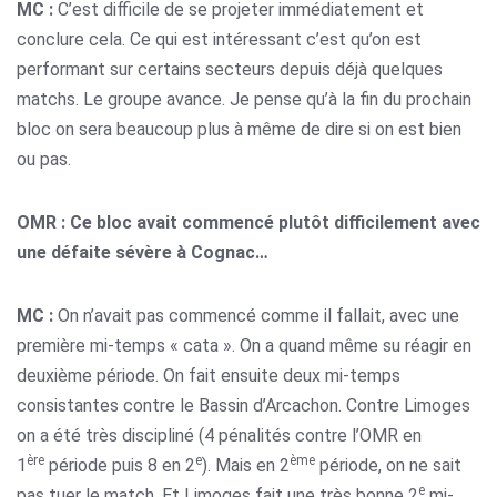
MC :
C’est difficile de se projeter immédiatement et
conclure cela. Ce qui est intéressant c’est qu’on est
performant sur certains secteurs depuis déjà quelques
matchs. Le groupe avance. Je pense qu’à la fin du prochain
bloc on sera beaucoup plus à même de dire si on est bien
ou pas.
OMR : Ce bloc avait commencé plutôt difficilement avec
une défaite sévère à Cognac…
MC :
On n’avait pas commencé comme il fallait, avec une
première mi-temps « cata ». On a quand même su réagir en
deuxième période. On fait ensuite deux mi-temps
consistantes contre le Bassin d’Arcachon. Contre Limoges
on a été très discipliné (4 pénalités contre l’OMR en
ère
e
ème
1
période puis 8 en 2
). Mais en 2
période, on ne sait
e
pas tuer le match. Et Limoges fait une très bonne 2
mi-