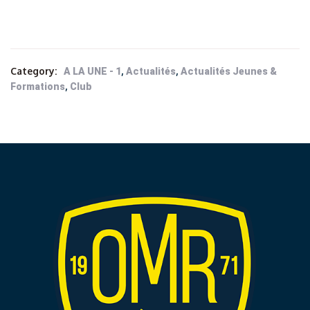
Category:
,
,
A LA UNE - 1
Actualités
Actualités Jeunes &
,
Formations
Club