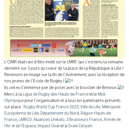
L’OMR était ravi d’être invité sur le LMRF, qui s’est tenu la semaine
dernière sur 3 jours au coeur de la place de la République à Lille !
Revenons en image sur la fin de l’événement, avec la réception de
nos jeunes de l’Ecole de Rugby !
Ils ont eu l’immense joie de poser avec le bouclier de Brennus
Merci à la
et le
Ligue de Rugby des Hauts-de-France
Midi
pour l’organisation et à tous les partenaires présents
Olympique
sur place :
,
,
Rugby World Cup France 2023
Ville de Lille
Métropole
,
,
Européenne de Lille
Département du Nord
Région Hauts-de-
,
,
,
,
France
LMRCV
Nuances Unikalo
3 Brasseurs France
Armée de
,
et à
.
l’Air et de l’Espace
Impact Oval
Ovale Citoyen