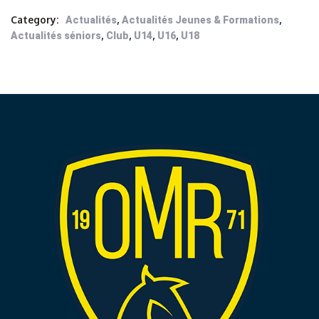
Category:
,
,
Actualités
Actualités Jeunes & Formations
,
,
,
,
Actualités séniors
Club
U14
U16
U18