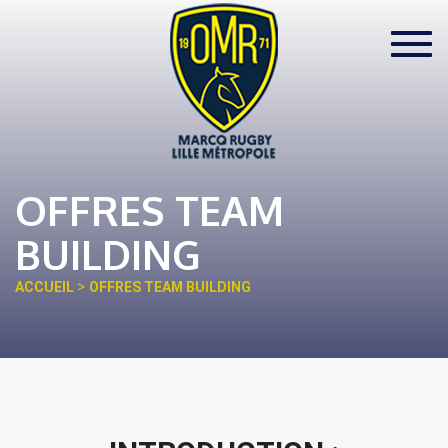
Toggl
navig
OFFRES TEAM
BUILDING
>
ACCUEIL
OFFRES TEAM BUILDING