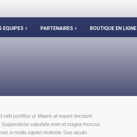
S EQUIPES
PARTENAIRES
BOUTIQUE EN LIGNE
elit porttitor ut. Mauris at mauris tincidunt,
. Suspendisse vulputate enim id magna rhoncus
et, in mollis sapien molestie. Duis iaculis