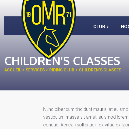
CLUB
NO
CHILDREN’S CLASSES
>
>
>
ACCUEIL
SERVICES
RIDING CLUB
CHILDREN’S CLASSES
Nunc bibendum tincidunt mauris, at euismod v
vestibulum massa sit amet, euismod lorem
congue. Aenean sollicitudin ex vitae ex laore