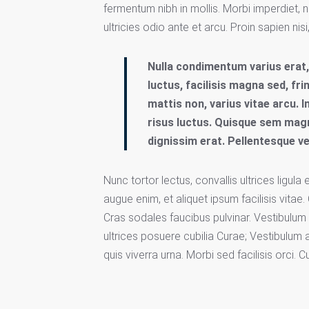
fermentum nibh in mollis. Morbi imperdiet, nib
ultricies odio ante et arcu. Proin sapien nisi
Nulla condimentum varius erat, 
luctus, facilisis magna sed, frin
mattis non, varius vitae arcu. In
risus luctus. Quisque sem magn
dignissim erat. Pellentesque vel
Nunc tortor lectus, convallis ultrices ligul
augue enim, et aliquet ipsum facilisis vitae.
Cras sodales faucibus pulvinar. Vestibulum 
ultrices posuere cubilia Curae; Vestibulum 
quis viverra urna. Morbi sed facilisis orci. C