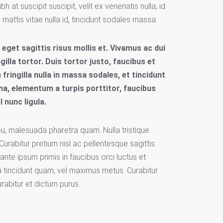
h at suscipit suscipit, velit ex venenatis nulla, id
, mattis vitae nulla id, tincidunt sodales massa.
eget sagittis risus mollis et. Vivamus ac dui
gilla tortor. Duis tortor justo, faucibus et
 fringilla nulla in massa sodales, et tincidunt
a, elementum a turpis porttitor, faucibus
 nunc ligula.
a eu, malesuada pharetra quam. Nulla tristique
 Curabitur pretium nisl ac pellentesque sagittis.
ante ipsum primis in faucibus orci luctus et
a tincidunt quam, vel maximus metus. Curabitur
urabitur et dictum purus.