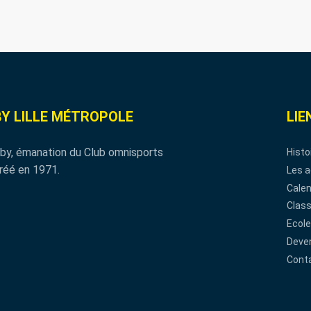
Y LILLE MÉTROPOLE
LIE
by, émanation du Club omnisports
Histo
réé en 1971.
Les a
Calen
Clas
Ecole
Deven
Cont