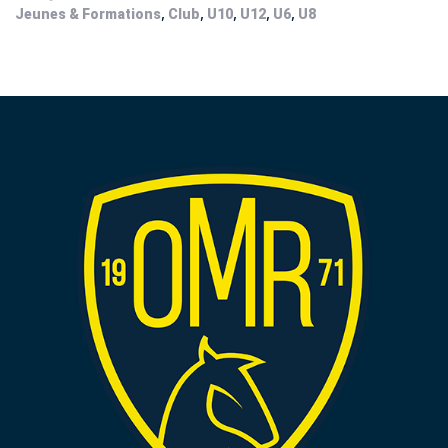
,
,
,
,
,
Jeunes & Formations
Club
U10
U12
U6
U8