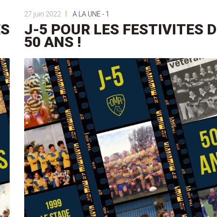
|
27 juin 2022
A LA UNE - 1
ES
J-5 POUR LES FESTIVITES 
50 ANS !