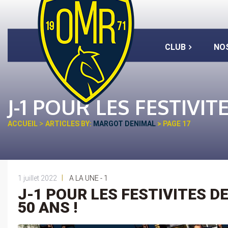
CLUB
NO
J-1 POUR LES FESTIVIT
>
ACCUEIL
ARTICLES BY:
MARGOT DENIMAL
> PAGE 17
|
1 juillet 2022
A LA UNE - 1
J-1 POUR LES FESTIVITES D
50 ANS !